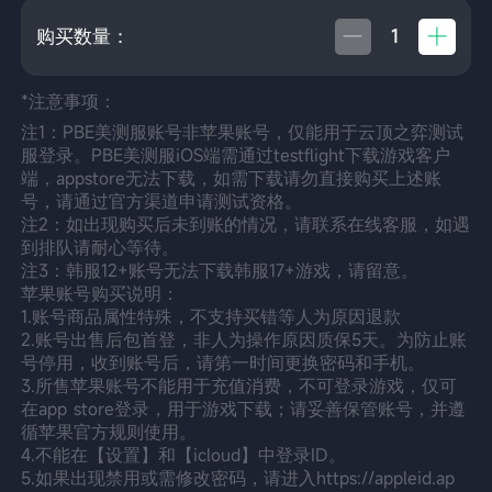
购买数量：
*注意事项：
注1：PBE美测服账号非苹果账号，仅能用于云顶之弈测试
服登录。PBE美测服iOS端需通过testflight下载游戏客户
端，appstore无法下载，如需下载请勿直接购买上述账
号，请通过官方渠道申请测试资格。

注2：如出现购买后未到账的情况，请联系在线客服，如遇
到排队请耐心等待。

注3：韩服12+账号无法下载韩服17+游戏，请留意。

苹果账号购买说明：

1.账号商品属性特殊，不支持买错等人为原因退款

2.账号出售后包首登，非人为操作原因质保5天。为防止账
号停用，收到账号后，请第一时间更换密码和手机。

3.所售苹果账号不能用于充值消费，不可登录游戏，仅可
在app store登录，用于游戏下载；请妥善保管账号，并遵
循苹果官方规则使用。

4.不能在【设置】和【icloud】中登录ID。

5.如果出现禁用或需修改密码，请进入https://appleid.ap 