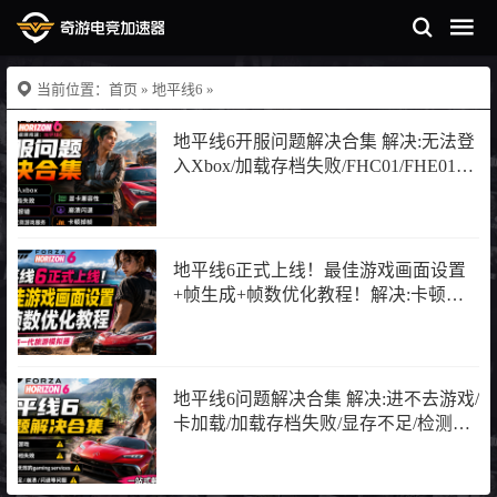
当前位置：
首页
»
地平线6
»
地平线6开服问题解决合集 解决:无法登
入Xbox/加载存档失败/FHC01/FHE01报
错/检测到无效游戏服务/崩溃闪退/卡顿
掉帧/显卡不支持和显卡兼容性
地平线6正式上线！最佳游戏画面设置
+帧生成+帧数优化教程！解决:卡顿掉
帧/帧数低/画面模糊/崩溃闪退
地平线6问题解决合集 解决:进不去游戏/
卡加载/加载存档失败/显存不足/检测到
无效游戏服务/崩溃闪退/卡顿掉帧