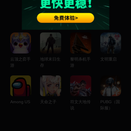
游戏库
云顶之弈手
地球末日生
黎明杀机手
文明重启
游
存
游
Among US
天命之子
符文大地传
PUBG（国
说
际服）