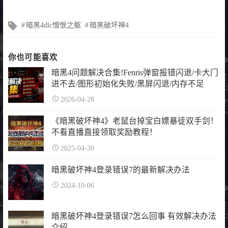
文
暗黑4dlc憎恨之躯
暗黑破坏神4
章
标
签
你也可能喜欢
暗黑4问题解决合集!Fenris弹窗报错闪退/卡大门
进不去/图形初始化失败/黑屏闪退/内存不足
2026-04-28
《暗黑破坏神4》老鼠台掉宝白嫖暴徒双手剑！
不看直播直接领取奖励教程！
2025-04-30
暗黑破坏神4登录错误7的最新解决办法
2024-10-06
暗黑破坏神4登录错误7怎么回事 有效解决办法
介绍