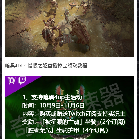
暗黑4DLC憎恨之躯直播掉宝领取教程