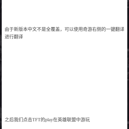
由于新版本中文不是全覆盖，可以使用奇游右侧的一键翻译
进行翻译
之后我们点击TFT的play在英雄联盟中游玩