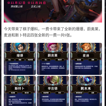
今天带来了棋子爆料，一费卡带来了全新的爆爆，蔚奥莱，
麦迪和斯卜特这四张全新的一费一共9张。