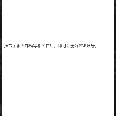
按提示输入邮箱等相关信息，即可注册好PBE账号。