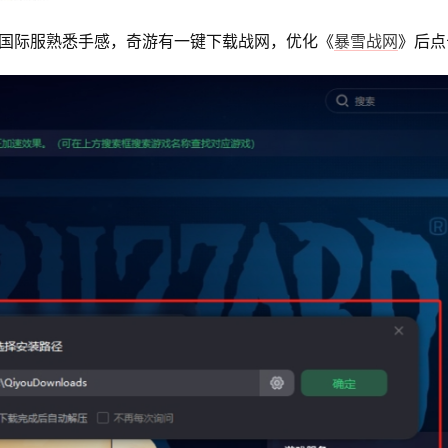
国际服熟悉手感，奇游有一键下载战网，优化《
暴雪战网
》后点