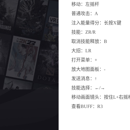
移动：左摇杆
普通攻击：A
注入能量得分：长按X键
技能：ZR/R
取消技能释放：B
大招：LR
打开菜单：+
放大地图面板：-
发送消息：↑
技能选择：←/→
移动画面镜头：按住L+右摇
查看BUFF：R3