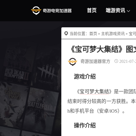
首页
端游资讯
当前位置：
首页
»
主机游戏资讯
»
宝
《宝可梦大集结》图
奇游加速器官方
2021-07-
游戏介绍
《
宝可梦大集结
》是一款团
结束时得分较高的一方获胜。本作Ga
h和手机平台（安卓/iOS）。
操作介绍