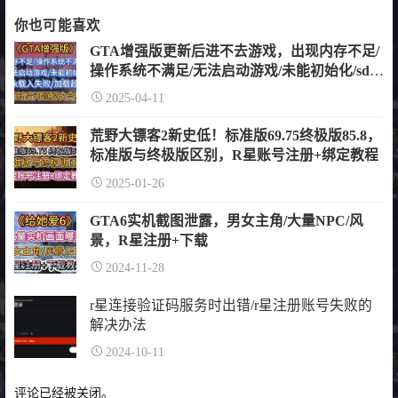
签
你也可能喜欢
GTA增强版更新后进不去游戏，出现内存不足/
操作系统不满足/无法启动游戏/未能初始化/sdk
载入失败/加载超时问题解决合集
2025-04-11
荒野大镖客2新史低！标准版69.75终极版85.8，
标准版与终极版区别，R星账号注册+绑定教程
2025-01-26
GTA6实机截图泄露，男女主角/大量NPC/风
景，R星注册+下载
2024-11-28
r星连接验证码服务时出错/r星注册账号失败的
解决办法
2024-10-11
评论已经被关闭。