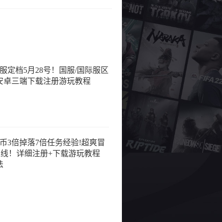
服定档5月28号！国服/国际服区
s+安卓三端下载注册游玩教程
枫币3倍掉落7倍任务经验!超爽冒
服上线！详细注册+下载游玩教程
法