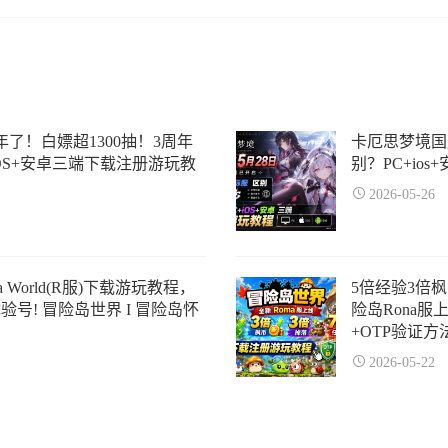
了！白嫖超1300抽！3周年
卡厄思梦境国
iOS+安卓三端下载注册游玩教
别？PC+io
2026-05-26
 World(R服)下载游玩教程，
5倍经验3倍
号! 冒险岛世界 I 冒险岛怀
险岛Rona
+OTP验证方
2026-05-22