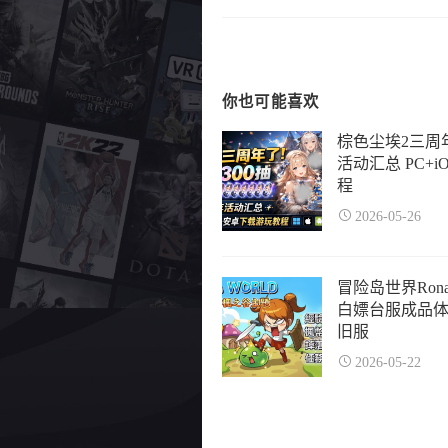
你也可能喜欢
棕色尘埃2三周年
活动汇总 PC+
程
2026-05-26
冒险岛世界Rona
白嫖台服成品体验
旧服
2026-05-22