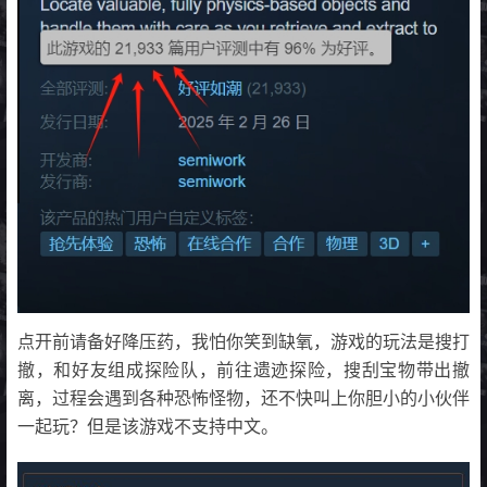
点开前请备好降压药，我怕你笑到缺氧，游戏的玩法是搜打
撤，和好友组成探险队，前往遗迹探险，搜刮宝物带出撤
离，过程会遇到各种恐怖怪物，还不快叫上你胆小的小伙伴
一起玩？但是该游戏不支持中文。