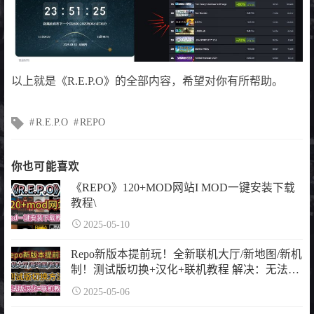
以上就是《R.E.P.O》的全部内容，希望对你有所帮助。
文
R.E.P.O
REPO
章
标
签
你也可能喜欢
《REPO》120+MOD网站I MOD一键安装下载
教程\
2025-05-10
Repo新版本提前玩！全新联机大厅/新地图/新机
制！测试版切换+汉化+联机教程 解决：无法创
建房间
2025-05-06