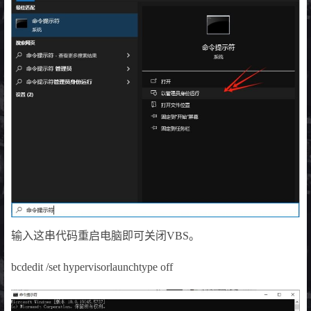
输入这串代码重启电脑即可关闭VBS。
bcdedit /set hypervisorlaunchtype off