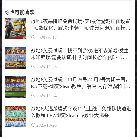
标
签
你也可能喜欢
战地6夜幕降临免费试玩7天!最佳游戏画面设置
+帧数优化，解决:卡顿掉帧/崩溃闪退/画面模
糊，画面设置+卡顿掉帧修复+cpu占用优化+虚
2026-03-17
拟内存
战地6免费试玩！找不到游戏/进不去游戏/发生
未知错误/需要认证/排队时间长/崩溃闪退卡顿
掉帧问题解决合集
2025-11-25
战地6免费试玩！11月25号-12月2号为期一周，
EA下载+绑定Steam教程，解决:内存泄露和卡反
作弊问题
2025-11-24
战地6大逃杀模式今晚11点上线！免排队快速进
入教程 I EA绑定Steam I 战地6大逃杀
2025-10-28