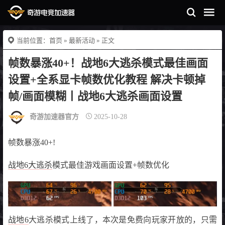
当前位置：
首页
»
最新活动
» 正文
帧数暴涨40+！战地6大逃杀模式最佳画面
设置+全系显卡帧数优化教程 解决卡顿掉
帧/画面模糊丨战地6大逃杀画面设置
奇游加速器官方
2025-10-28
帧数暴涨40+!
战地6大逃杀
模式最佳游戏画面设置+帧数优化
战地6
大逃杀模式上线了，本次是免费向玩家开放的，只需