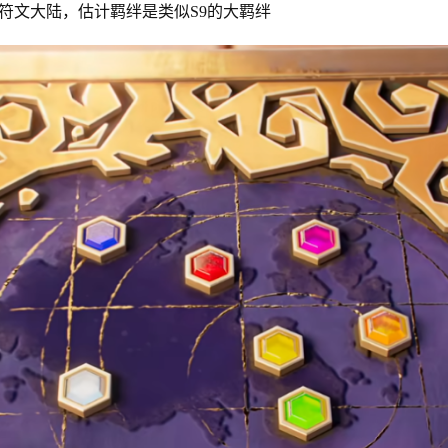
符文大陆，估计羁绊是类似S9的大羁绊