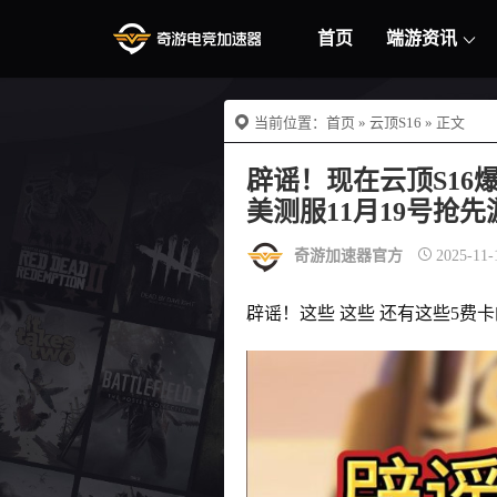
首页
端游资讯
当前位置：
首页
»
云顶S16
» 正文
辟谣！现在云顶S16
美测服11月19号抢
奇游加速器官方
2025-11-
辟谣！这些 这些 还有这些5费