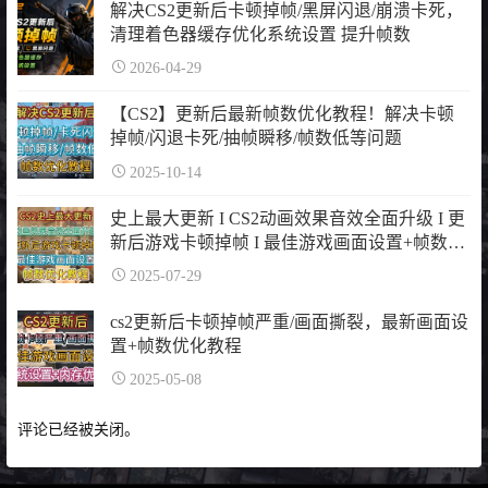
解决CS2更新后卡顿掉帧/黑屏闪退/崩溃卡死，
清理着色器缓存优化系统设置 提升帧数
2026-04-29
【CS2】更新后最新帧数优化教程！解决卡顿
掉帧/闪退卡死/抽帧瞬移/帧数低等问题
2025-10-14
史上最大更新 I CS2动画效果音效全面升级 I 更
新后游戏卡顿掉帧 I 最佳游戏画面设置+帧数优
化教程
2025-07-29
cs2更新后卡顿掉帧严重/画面撕裂，最新画面设
置+帧数优化教程
2025-05-08
评论已经被关闭。