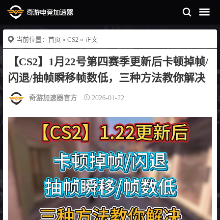
当前位置：
首页
»
CS2
» 正文
【CS2】1月22号第四赛季更新后卡顿掉帧/
闪退/抽帧瞬移帧数低，三种方法教你解决
奇游加速器官方
2026-01-22