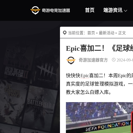
首页
端游资讯
当前位置：
首页
»
最新活动
» 正文
Epic喜加二！《足
奇游加速器官方
2024-09-
快快快
Epic
喜加二！本周Epic
真实度的足球管理模拟游戏，一款
教大家怎么白嫖入库。