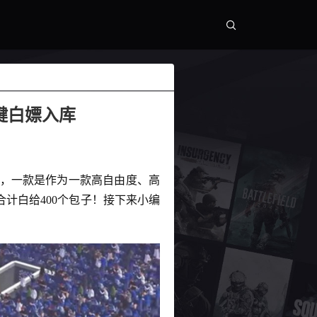
一键白嫖入库
，一款是作为一款高自由度、高
合计白给400个包子！接下来小编