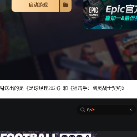
周送出的是《足球经理2024》和《狙击手：幽灵战士契约》