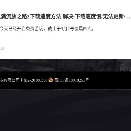
最有效拉满流放之路2下载速度方法 解决:下载速度慢/无法更新/无法复写新的执行档 I 流放2下载慢 I 流放2无法更新
2今天已经开启免费游玩，截止于9月2号凌晨四点。
30
云科技有限公司
川B2-20180358
蜀ICP备18018251号