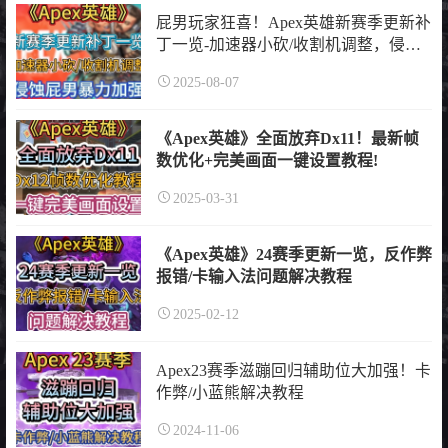
屁男玩家狂喜！Apex英雄新赛季更新补
丁一览-加速器小砍/收割机调整，侵蚀
屁男暴力加强 I Apex赛季更新 I Apex更
2025-08-07
新内容
《Apex英雄》全面放弃Dx11！最新帧
数优化+完美画面一键设置教程!
2025-03-31
《Apex英雄》24赛季更新
一览
，
反作弊
报错
/
卡输入法
问题
解决
教程
2025-02-12
Apex23赛季滋蹦回归辅助位大加强！卡
作弊/小蓝熊解决教程
2024-11-06