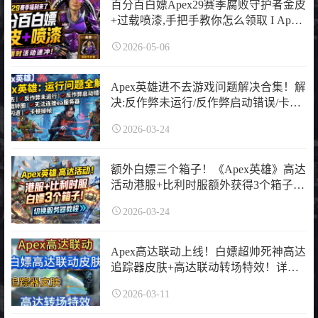
百分百白嫖Apex29赛季腐败守护者金皮
+过载喷漆,手把手教你怎么领取 I Apex
英雄
2026-05-06
Apex英雄进不去游戏问题解决合集！解
决:反作弊未运行/反作弊启动错误/卡加
载转圈/无法连接ea服务器/崩溃闪退/卡
2026-03-24
顿掉帧等问题
额外白嫖三个箱子！《Apex英雄》高达
活动港服+比利时服额外获得3个箱子，
切换游玩区服教程
2026-03-24
Apex高达联动上线！白嫖超帅死神高达
追踪器皮肤+高达联动转场特效！详细
领取教程
2026-03-11