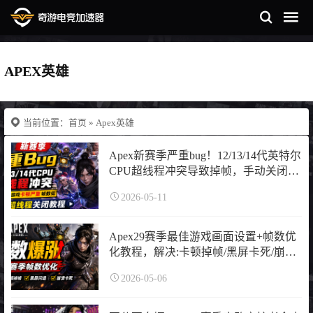
APEX英雄
当前位置：
首页
» Apex英雄
Apex新赛季严重bug！12/13/14代英特尔
CPU超线程冲突导致掉帧，手动关闭超
线程教程，解决：卡顿掉帧/Low帧低/
2026-05-11
卡屏
Apex29赛季最佳游戏画面设置+帧数优
化教程，解决:卡顿掉帧/黑屏卡死/崩溃
闪退
2026-05-06