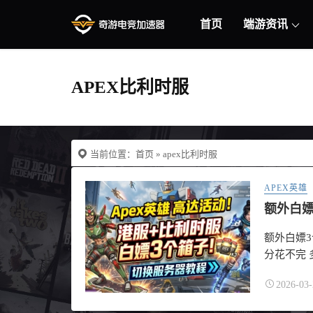
首页
端游资讯
APEX比利时服
当前位置：
首页
» apex比利时服
APEX英雄
额外白嫖3
分花不完 
2026-03-