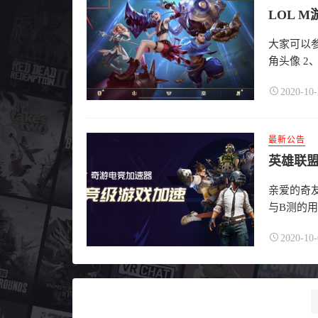
LOL 
大家可以参
角头像 2
2020-10-
最新公告
英雄联盟
亲爱的奇友
与B测的用
2020-10-
分
页