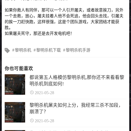
如果你救人有同伴，那可以一个人引开屠夫，或者故意挨刀，另外
一个去救，放心，屠夫挂着人他不会死追，他会回头去找，引屠夫
的挨一刀赶快跑，这样很强，这是个团队游戏，大家团结才能获
胜。
如果屠夫死守，那还是去开发电机吧！
文
黎明杀机
黎明杀机下载
黎明杀机手游
章
标
签
你也可能喜欢
都说第五人格模仿黎明杀机,那你还不来看看黎
明杀机到底如何!
2021-05-28
黎明杀机屠夫如何上分，我经常三杀不加段，
崩溃了？
2021-05-28