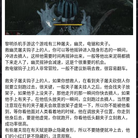
黎明杀机手游这个游戏有三种屠夫，幽灵，电锯和夹子。
救幽灵屠夫钩子上的人，你可以等他摇钟进入隐身形态的一瞬间，
冲进去摘人，这样他需要时间再摇钟出来，一般等他出来泥萌都摘
下来走人了，幽灵摇钟会减速，这是个很重要的机会。
救电锯钩子上的人非常冒险，一般不建议新萌去救，很容易翻车。
救夹子屠夫钩子上的人，如果你想救人，在看到夹子屠夫砍倒人你
就要立刻跑过去，很关键，一般夹子屠夫挂人之后，他会找夹子放
架子，如果他手上没夹子，那他走开的那一瞬间你快去摘人，如果
他手上有夹子，在他低头放夹的一瞬间，立刻跑过去摘人，当然要
注意现在有的夹子屠夫会故意放架子虚晃一下，所以你不能被他看
到，等你看他面对人类看着地的时候，他在调放夹子位置，你走到
他身后去，要是他虚晃，你就跑开，你看他低头翻夹子立刻救人，
成功率很高。
有些屠夫现在有天赋是静止隐藏身形，所以不要随便就冲上去，他
们的小红灯是不隐藏的，注意观察。