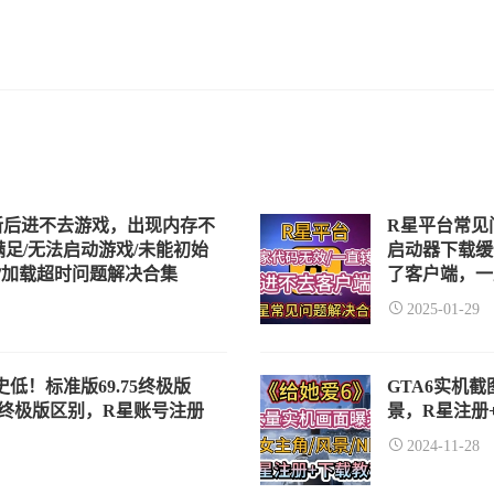
新后进不去游戏，出现内存不
R星平台常见
满足/无法启动游戏/未能初始
启动器下载缓
败/加载超时问题解决合集
了客户端，一
2025-01-29
低！标准版69.75终极版
GTA6实机截
版与终极版区别，R星账号注册
景，R星注册
2024-11-28