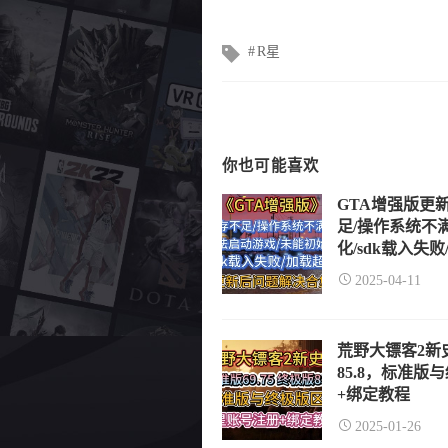
文
R星
章
标
签
你也可能喜欢
GTA增强版更
足/操作系统不
化/sdk载入失
2025-04-11
荒野大镖客2新史
85.8，标准
+绑定教程
2025-01-26