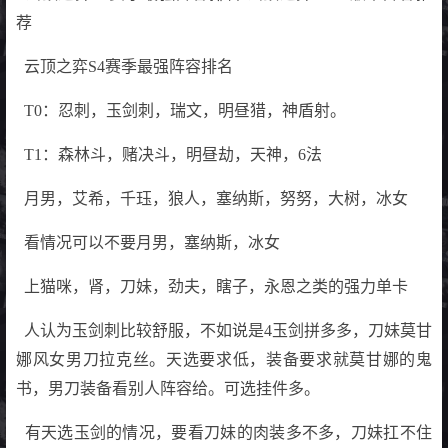
荐
云顶之弈S4赛季最强阵容排名
T0：忍刺，玉剑刺，瑞文，明昼猎，神盾射。
T1：森林斗，赌决斗，明昼劫，天神，6法
月男，艾希，千珏，狼人，塞纳斯，努努，大树，冰女
看情况可以不要月男，塞纳斯，冰女
上猫咪，肾，刀妹，劲夫，瞎子，永恩之类的强力单卡
人认为玉剑刺比较舒服，不如说是4玉剑拼多多，刀妹莫甘
娜风女男刀拉克丝。天选要求低，装备要求就莫甘娜的鬼
书，男刀装备看别人阵容给。可选挂件多。
有天选玉剑的情况，要看刀妹的肉装多不多，刀妹扛不住