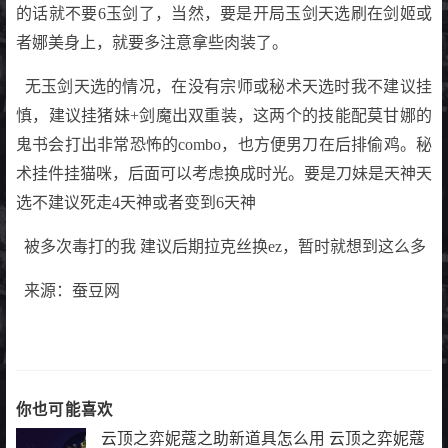
的话就不要6玉剑了，当然，要是开局玉剑天选刷在剑姬或
者娜美身上，就要多注意拿些肉装了。
无玉剑天选的情况，在没有宗师或秘术天选时我不建议挂
慎，建议挂猪妹+剑魔出双重装，这两个的技能配莫甘娜的
鬼书会打出非常恐怖的combo，也方便男刀在后排偷鸡。秘
术挂件挂猫咪，后面可以考虑换成时光。要是刀妹是天神天
选不建议死走4天神或者变到6天神
被多次毒打的我 建议后期拉克丝换ez，暂时就想到这么多
来源：蚕豆网
你也可能喜欢
云顶之弈妮蔻之助新道具怎么用 云顶之弈妮蔻