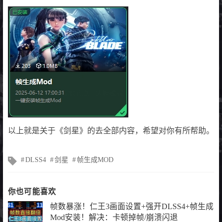
以上就是关于《剑星》的去全部内容，希望对你有所帮助。
文
DLSS4
剑星
帧生成MOD
章
标
签
你也可能喜欢
帧数暴涨！仁王3画面设置+强开DLSS4+帧生成
Mod安装！解决：卡顿掉帧/崩溃闪退