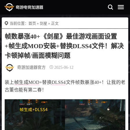
当前位置：
首页
»
剑星
» 正文
帧数暴涨40+《剑星》最佳游戏画面设置
+帧生成MOD安装+替换DLSS4文件！解决
卡顿掉帧/画面模糊问题
奇游加速器官方
2025-06-12
装上
帧生成MOD
+替换
DLSS4
文件帧数暴涨40+！让我的老
古董也能有第二春！