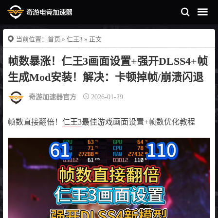
当前位置：
首页
»
仁王3
» 正文
帧数暴涨！仁王3画面设置+强开DLSS4+帧
生成Mod安装！解决：卡顿掉帧/崩溃闪退
奇游加速器官方
2026-01-29
帧数直接翻倍！
仁王3
最佳游戏画面设置+帧数优化教程