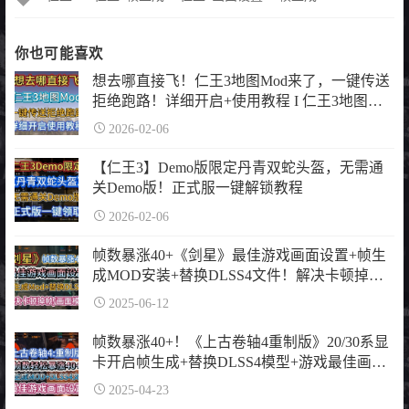
章
标
签
你也可能喜欢
想去哪直接飞！仁王3地图Mod来了，一键传送
拒绝跑路！详细开启+使用教程 I 仁王3地图
Mod I 仁王3一键传送
2026-02-06
【仁王3】Demo版限定丹青双蛇头盔，无需通
关Demo版！正式服一键解锁教程
2026-02-06
帧数暴涨40+《剑星》最佳游戏画面设置+帧生
成MOD安装+替换DLSS4文件！解决卡顿掉帧/
画面模糊问题
2025-06-12
帧数暴涨40+！《上古卷轴4重制版》20/30系显
卡开启帧生成+替换DLSS4模型+游戏最佳画面
设置-解决崩溃闪退问题
2025-04-23