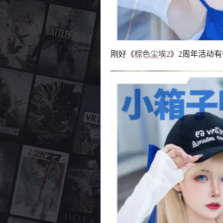
刚好《
棕色尘埃2
》2周年活动有