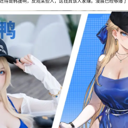
还得是韩援啊，反观某些人，这钱真该人家赚。漫展已经够爆了