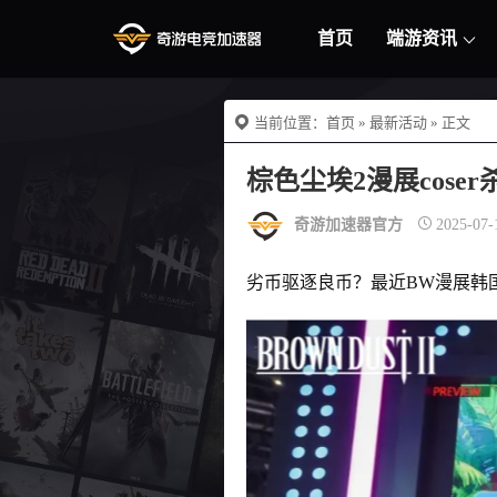
首页
端游资讯
当前位置：
首页
»
最新活动
» 正文
棕色尘埃2漫展cos
奇游加速器官方
2025-07-
劣币驱逐良币？最近BW漫展韩国