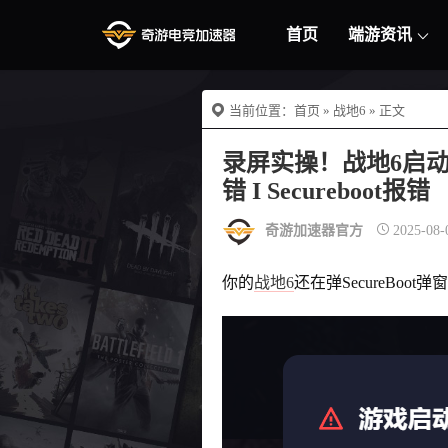
首页
端游资讯
当前位置：
首页
»
战地6
» 正文
录屏实操！战地6启动报
错 I Secureboot报错
奇游加速器官方
2025-08-
你的
战地6
还在弹SecureBoot弹