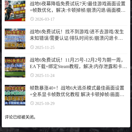
战地6夜幕降临免费试玩7天!最佳游戏画面设置
+帧数优化，解决:卡顿掉帧/崩溃闪退/画面模
糊，画面设置+卡顿掉帧修复+cpu占用优化+虚
2026-03-17
拟内存
战地6免费试玩！找不到游戏/进不去游戏/发生
未知错误/需要认证/排队时间长/崩溃闪退卡顿
掉帧问题解决合集
2025-11-25
战地6免费试玩！11月25号-12月2号为期一周，
EA下载+绑定Steam教程，解决:内存泄露和卡反
作弊问题
2025-11-24
帧数暴涨40+！战地6大逃杀模式最佳画面设置
+全系显卡帧数优化教程 解决卡顿掉帧/画面模
糊丨战地6大逃杀画面设置
2025-10-29
评论已经被关闭。