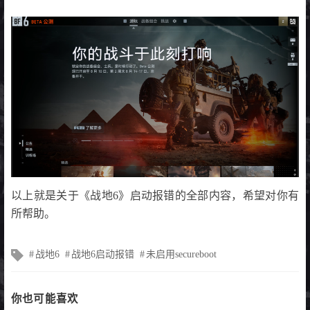
以上就是关于《战地6》启动报错的全部内容，希望对你有
所帮助。
文
战地6
战地6启动报错
未启用secureboot
章
标
签
你也可能喜欢