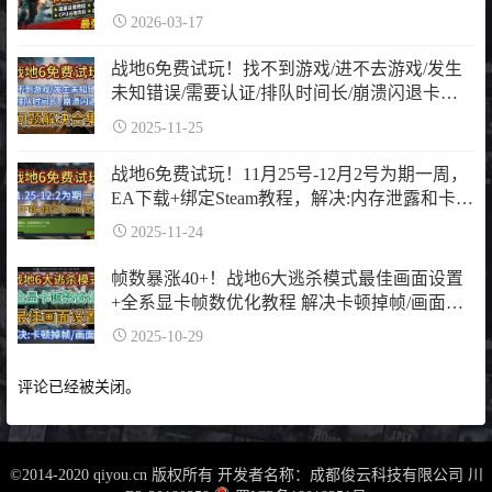
糊，画面设置+卡顿掉帧修复+cpu占用优化+虚
2026-03-17
拟内存
战地6免费试玩！找不到游戏/进不去游戏/发生
未知错误/需要认证/排队时间长/崩溃闪退卡顿
掉帧问题解决合集
2025-11-25
战地6免费试玩！11月25号-12月2号为期一周，
EA下载+绑定Steam教程，解决:内存泄露和卡反
作弊问题
2025-11-24
帧数暴涨40+！战地6大逃杀模式最佳画面设置
+全系显卡帧数优化教程 解决卡顿掉帧/画面模
糊丨战地6大逃杀画面设置
2025-10-29
评论已经被关闭。
©2014-2020 qiyou.cn 版权所有 开发者名称：成都俊云科技有限公司
川