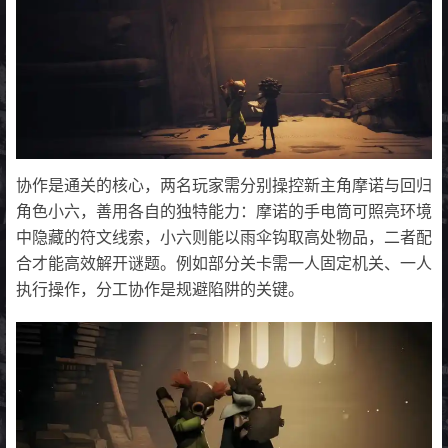
协作是通关的核心，两名玩家需分别操控新主角摩诺与回归
角色小六，善用各自的独特能力：摩诺的手电筒可照亮环境
中隐藏的符文线索，小六则能以雨伞钩取高处物品，二者配
合才能高效解开谜题。例如部分关卡需一人固定机关、一人
执行操作，分工协作是规避陷阱的关键。