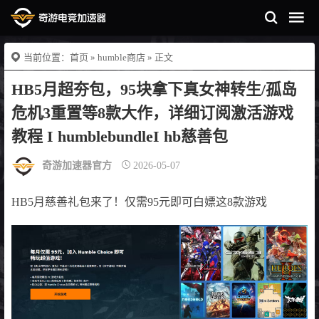
当前位置：
首页
»
humble商店
» 正文
HB5月超夯包，95块拿下真女神转生/孤岛
危机3重置等8款大作，详细订阅激活游戏
教程 I humblebundleI hb慈善包
奇游加速器官方
2026-05-07
HB5月慈善礼包来了！仅需95元即可白嫖这8款游戏