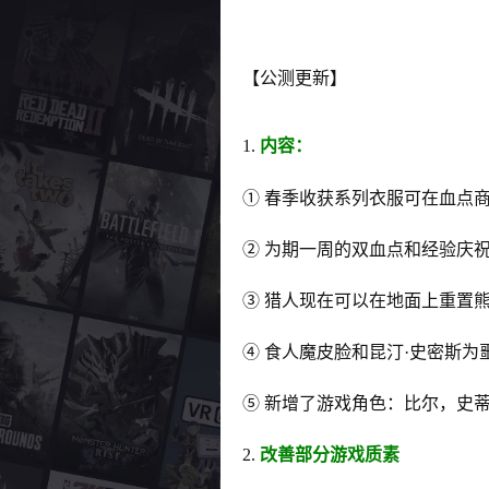
【公测更新】
1.
内容：
① 春季收获系列衣服可在血点商
② 为期一周的双血点和经验庆祝公测
③ 猎人现在可以在地面上重置
④ 食人魔皮脸和昆汀·史密斯
⑤ 新增了游戏角色：比尔，史
2.
改善部分游戏质素