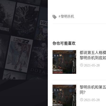
文
黎明杀机
章
标
签
你也可能喜欢
都说第五人格模
黎明杀机到底如
2021-05-28
黎明杀机和第
同？
2021-05-28