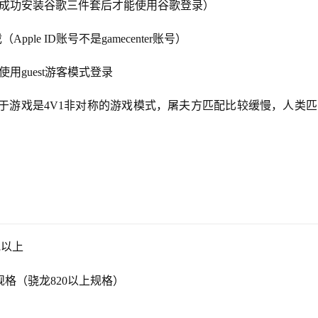
成功安装谷歌三件套后才能使用谷歌登录）
Apple ID账号不是gamecenter账号）
用guest游客模式登录
于游戏是4V1非对称的游戏模式，屠夫方匹配比较缓慢，人类
)或以上
7或同等规格（骁龙820以上规格）