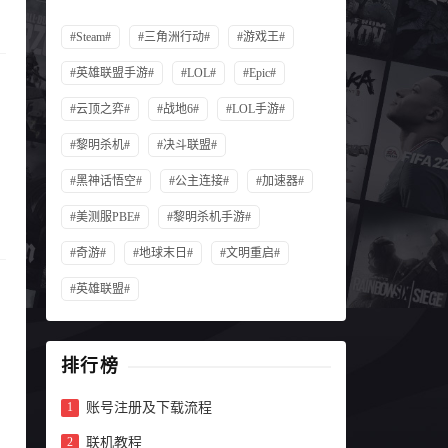
#Steam#
#三角洲行动#
#游戏王#
#英雄联盟手游#
#LOL#
#Epic#
#云顶之弈#
#战地6#
#LOL手游#
#黎明杀机#
#决斗联盟#
#黑神话悟空#
#公主连接#
#加速器#
#美测服PBE#
#黎明杀机手游#
#奇游#
#地球末日#
#文明重启#
#英雄联盟#
排行榜
账号注册及下载流程
联机教程