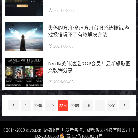
2024-06-06
失落的方舟/命运方舟台服系统报错/游
戏报错玩不了有效解决方法
2024-06-05
Nvidia英伟达送XGP会员！最新领取图
文教程分享
2024-06-05
分
1
2206
2207
2208
2209
2210
...
2851
页
导
航
©2014-2020 qiyou.cn 版权所有 开发者名称：成都俊云科技有限公司
川
B2-20180358
蜀ICP备18018251号