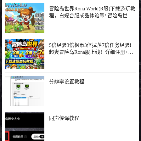
冒险岛世界Rona World(R服)下载游玩教
程，白嫖台服成品体验号! 冒险岛世界 I
冒险岛怀旧服
5倍经验3倍枫币3倍掉落7倍任务经验!
超爽冒险岛Rona服上线！详细注册+下
载游玩教程+OTP验证方法
分辨率设置教程
同声传译教程