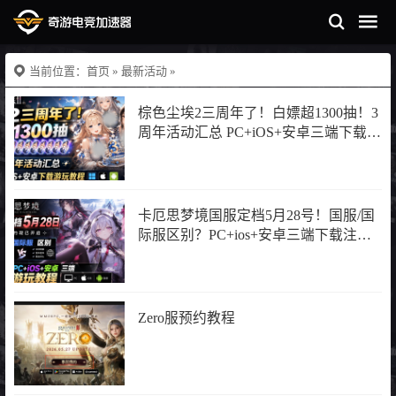
当前位置：
首页
»
最新活动
»
棕色尘埃2三周年了！白嫖超1300抽！3
周年活动汇总 PC+iOS+安卓三端下载注
册游玩教程
卡厄思梦境国服定档5月28号！国服/国
际服区别？PC+ios+安卓三端下载注册
游玩教程
Zero服预约教程