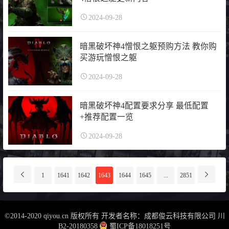
2024-09-28
暗黑破坏神4憎恨之躯预购方法 教你购
买游玩憎恨之躯
2024-09-28
暗黑破坏神4配置要求分享 最低配置
+推荐配置一览
2024-09-28
分
1
1641
1642
1643
1644
1645
...
2851
页
导
航
©2014-2020 qiyou.cn 版权所有 开发者名称：成都俊云科技有限公司
川
B2-20180358
蜀ICP备18018251号