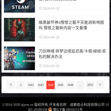
2024-09-28
暗黑破坏神4憎恨之躯不买能进新地图
吗 憎恨之躯新内容一文看懂
2024-09-28
刀剑神域 碎梦边境延迟高/卡顿/掉帧/丢
包的解决办法
2024-09-28
分
1
1642
1643
1644
1645
1646
...
2851
页
导
航
©2014-2020 qiyou.cn 版权所有 开发者名称：成都俊云科技有限公司
川
B2-20180358
蜀ICP备18018251号